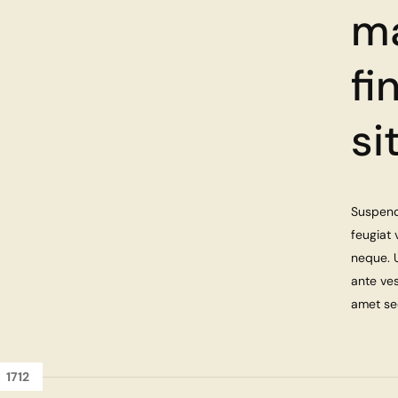
ma
fi
si
Suspendi
feugiat 
neque. 
ante ves
amet sed
1712