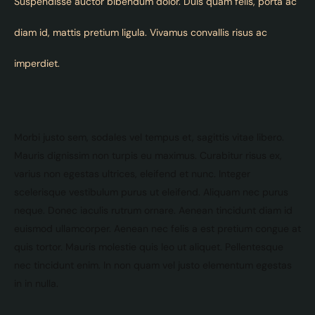
Suspendisse auctor bibendum dolor. Duis quam felis, porta ac
diam id, mattis pretium ligula. Vivamus convallis risus ac
imperdiet.
Morbi justo sem, sodales vel tempus et, sagittis vitae libero.
Mauris dignissim non turpis eu maximus. Curabitur risus ex,
varius non egestas ultrices, eleifend et nunc. Integer
scelerisque vestibulum purus ut eleifend. Aliquam nec purus
neque. Donec iaculis rutrum ornare. Aenean tincidunt diam id
euismod ullamcorper. Aenean nec felis a est pretium congue at
quis tortor. Mauris molestie quis leo ut aliquet. Pellentesque
nec tincidunt enim. In non quam vel justo elementum egestas
in in nulla.