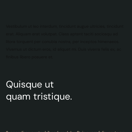
Vestibulum ut leo interdum, tincidunt augue ultricies, tincidunt
erat. Aliquam erat volutpat. Class aptent taciti sociosqu ad
litora torquent per conubia nostra, per inceptos himenaeos.
Vivamus ut dictum eros, id aliquet mi. Duis viverra felis ex, ac
finibus libero posuere et.
Quisque ut
quam tristique.