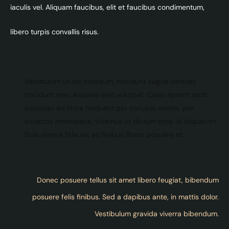
iaculis vel. Aliquam faucibus, elit et faucibus condimentum,
libero turpis convallis risus.
Vestibulum ut leo interdum, tincidunt augue ultricies,
tincidunt erat. Aliquam erat volutpat. Class aptent taciti
sociosqu ad litora torquent per conubia nostra, per
inceptos himenaeos. Vivamus ut dictum eros, id aliquet mi.
Duis viverra felis ex, ac finibus libero posuere et.
Donec posuere tellus sit amet libero feugiat, bibendum
posuere felis finibus. Sed a dapibus ante, in mattis dolor.
Vestibulum gravida viverra bibendum.