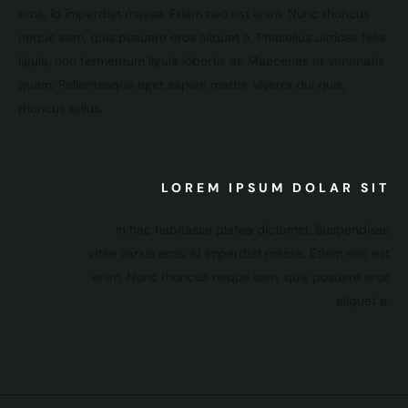
eros, id imperdiet massa. Etiam nec est enim. Nunc rhoncus
neque sem, quis posuere eros aliquet a. Phasellus ultrices felis
ligula, non fermentum ligula lobortis at. Maecenas et venenatis
quam. Pellentesque eget sapien mattis, viverra dui quis,
rhoncus tellus.
LOREM IPSUM DOLAR SIT
In hac habitasse platea dictumst. Suspendisse
vitae varius eros, id imperdiet massa. Etiam nec est
enim. Nunc rhoncus neque sem, quis posuere eros
aliquet a.