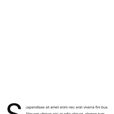
uspendisse sit amet enim nec erat viverra fini bus.
Aliquam ultrices nisi at odio aliquet, elemen tum