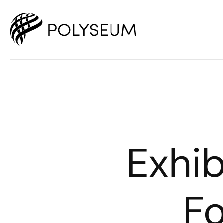
Exhib
Fo