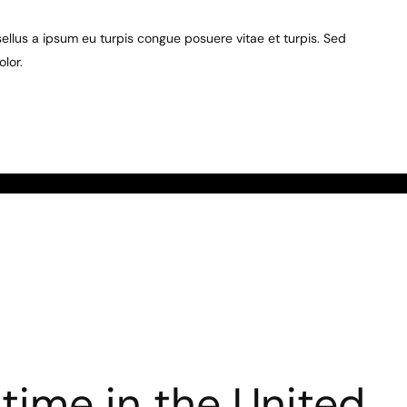
llus a ipsum eu turpis congue posuere vitae et turpis. Sed
olor.
 time in the United