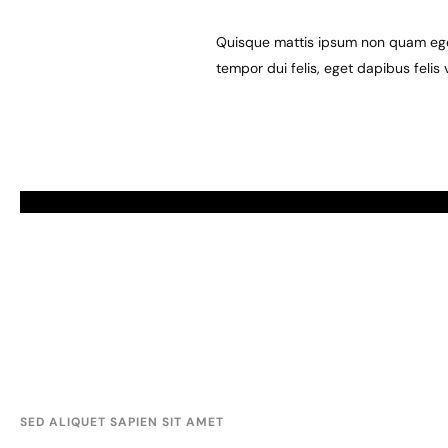
Quisque mattis ipsum non quam egest
tempor dui felis, eget dapibus felis
SED ALIQUET SAPIEN SIT AMET