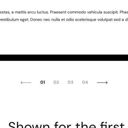
as, a mattis arcu luctus. Praesent commodo vehicula suscipit. Phase
 vestibulum eget. Donec nec nulla et odio scelerisque volutpat sed a d
01
02
03
04
Shown for the first