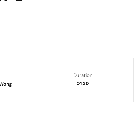
Duration
01:30
 Wong